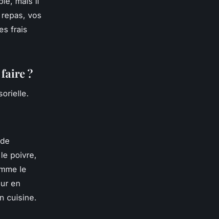
le, mais il
 repas, vos
es frais
faire ?
orielle.
 de
le poivre,
omme le
our en
n cuisine.