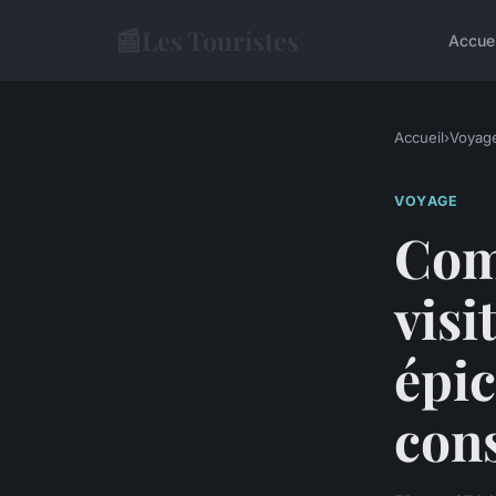
📰
Les Touristes
Accue
Accueil
›
Voyag
VOYAGE
Com
visi
épic
cons