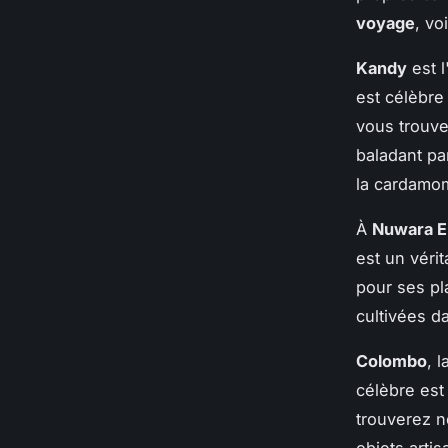
voyage
, vo
Kandy
est l
est célèbr
vous trouve
baladant pa
la cardamom
À
Nuwara E
est un vérit
pour ses pl
cultivées da
Colombo
, 
célèbre est
trouverez n
objets artis