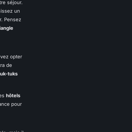
re séjour.
nissez un
er. Pensez
iangle
uvez opter
tra de
tuk-tuks
des
hôtels
ance pour