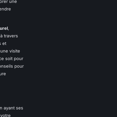
lorer une
endre
turel
,
à travers
s et
 une visite
e soit pour
nseils pour
ure
n ayant ses
 votre