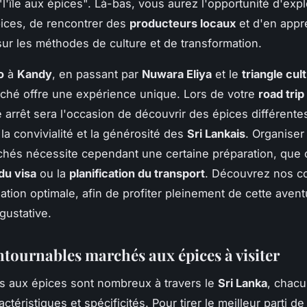
'île aux épices". Là-bas, vous aurez l'opportunité d'exp
pices, de rencontrer des
producteurs locaux
et d'en appr
ur les méthodes de culture et de transformation.
o
à
Kandy
, en passant par
Nuwara Eliya
et le
triangle cul
ché offre une expérience unique. Lors de votre
road trip
e arrêt sera l'occasion de découvrir des épices différente
la convivialité et la générosité des
Sri Lankais
. Organiser
hés nécessite cependant une certaine préparation, que c
du visa
ou la
planification du transport
. Découvrez nos co
ation optimale, afin de profiter pleinement de cette avent
 gustative.
ntournables marchés aux épices à visiter
s aux épices sont nombreux à travers le
Sri Lanka
, chacu
ctéristiques et spécificités. Pour tirer le meilleur parti de