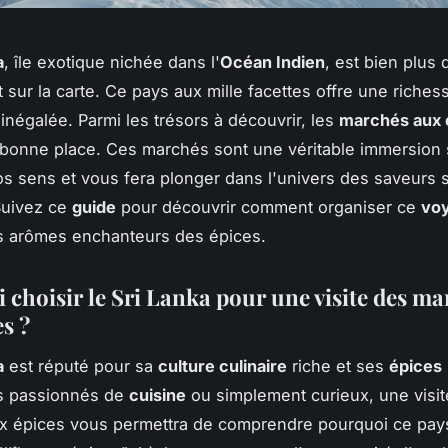
a
, île exotique nichée dans l'
Océan Indien
, est bien plus 
 sur la carte. Ce pays aux mille facettes offre une richess
 inégalée. Parmi les trésors à découvrir, les
marchés aux 
 bonne place. Ces marchés sont une véritable immersion 
vos sens et vous fera plonger dans l'univers des saveurs s
Suivez ce
guide
pour découvrir comment organiser ce
vo
es arômes enchanteurs des épices.
 choisir le Sri Lanka pour une visite des m
s ?
a
est réputé pour sa
culture culinaire
riche et ses
épices
es passionnés de
cuisine
ou simplement curieux, une visi
x épices vous permettra de comprendre pourquoi ce pay