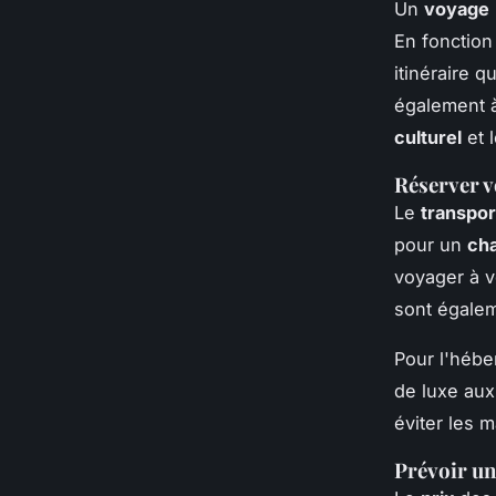
Un
voyage
En fonction
itinéraire 
également à
culturel
et 
Réserver v
Le
transpor
pour un
cha
voyager à v
sont égalem
Pour l'hébe
de luxe au
éviter les 
Prévoir un