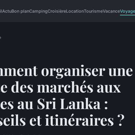
il
Actu
Bon plan
Camping
Croisière
Location
Tourisme
Vacance
Voyag
e
ment organiser une
te des marchés aux
es au Sri Lanka :
eils et itinéraires ?