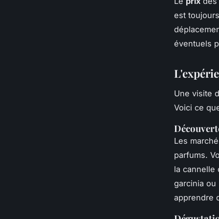
Le
prix
des 
est toujour
déplacement
éventuels p
L'expérie
Une visite 
Voici ce qu
Découverte
Les marchés
parfums. Vo
la cannelle
garcinia ou
apprendre d
Dégustati