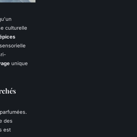
qu'un
e culturelle
épices
sensorielle
ri-
yage
unique
archés
parfumées.
te des
s est