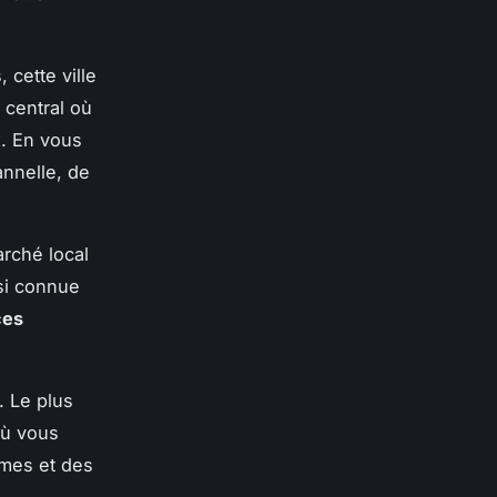
 cette ville
 central où
x. En vous
annelle, de
arché local
ssi connue
ces
. Le plus
où vous
umes et des