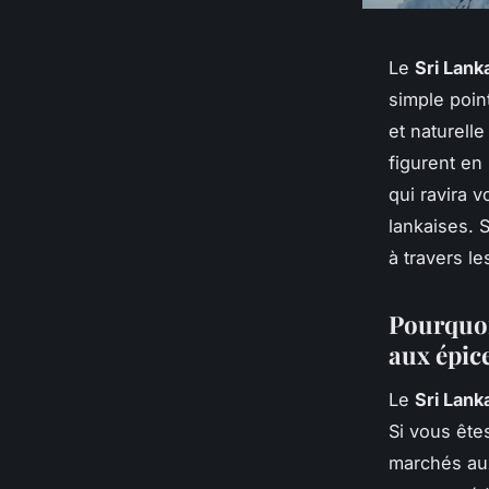
Le
Sri Lank
simple point
et naturelle
figurent en
qui ravira 
lankaises. 
à travers l
Pourquoi
aux épice
Le
Sri Lank
Si vous êt
marchés au