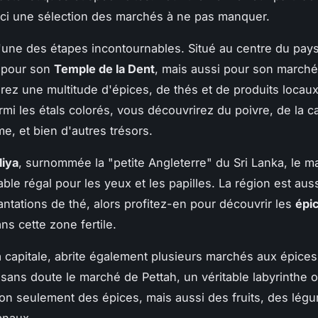
ici une sélection des marchés à ne pas manquer.
'une des étapes incontournables. Situé au centre du pays,
e pour son
Temple de la Dent
, mais aussi pour son marché
rez une multitude d'épices, de thés et de produits locau
rmi les étals colorés, vous découvrirez du poivre, de la c
e, et bien d'autres trésors.
liya
, surnommée la "petite Angleterre" du Sri Lanka, le m
able régal pour les yeux et les papilles. La région est au
antations de thé, alors profitez-en pour découvrir les
épi
ns cette zone fertile.
la capitale, abrite également plusieurs marchés aux épices
 sans doute le marché de Pettah, un véritable labyrinthe 
on seulement des épices, mais aussi des fruits, des lég
anaux.