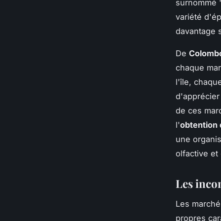
surnommé "l
variété d'é
davantage s
De
Colomb
chaque mar
l'île, chaqu
d'apprécier 
de ces marc
l'
obtention 
une organis
olfactive et
Les inco
Les marché
propres cara