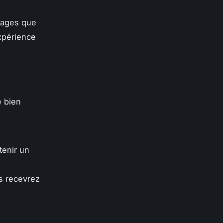
llages que
xpérience
e bien
tenir un
s recevrez